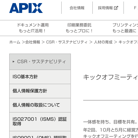
会社情報
採用情報
F
ドキュメント運用
印刷業務委託
プリンティン
もっとIT活用！
もっとプロに！
もっと最適に
ホーム
＞
会社情報
＞
CSR・サステナビリティ
＞ 人材の育成 ＞ キックオ
CSR・サステナビリティ
キックオフミーテ
ISO基本方針
個人情報保護方針
個人情報の取扱について
ISO27001（ISMS）認証
一体感を持ち、目標を共有
取得
年2回、10月と5月に経営
キックオフミーティングを